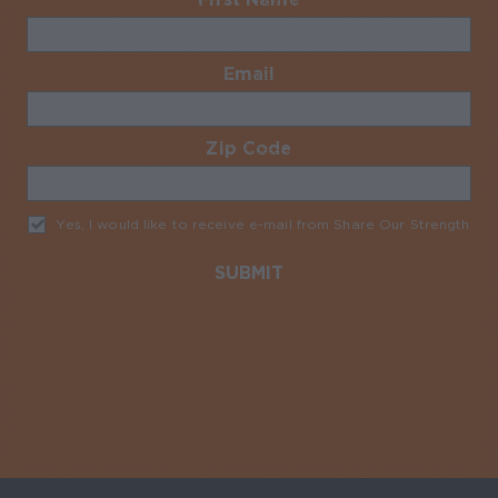
Email
Required
Zip Code
Required
Yes, I would like to receive e-mail from Share Our Strength
Req