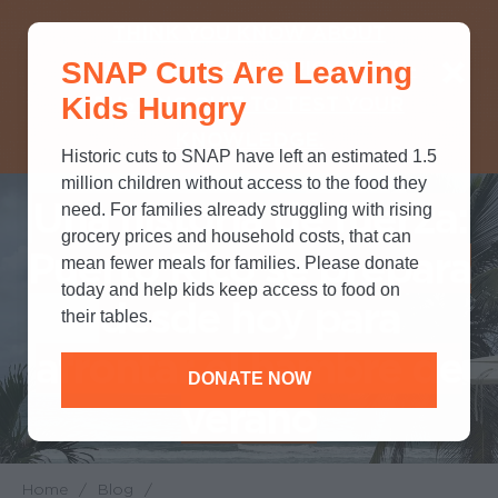
THINK YOU KNOW ABOUT
SNAP Cuts Are Leaving
SNAP? TAKE OUR QUICK MYTH-
Kids Hungry
BUSTING QUIZ TO TEST YOUR
KNOWLEDGE.
Historic cuts to SNAP have left an estimated 1.5
million children without access to the food they
Una historia de fuerza:
need. For families already struggling with rising
grocery prices and household costs, that can
Puerto Rico se prepara
mean fewer meals for families. Please donate
today and help kids keep access to food on
desde hoy para
their tables.
afrontar el hambre de
DONATE NOW
verano
Home
/
Blog
/