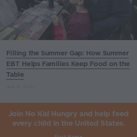
Filling the Summer Gap: How Summer
EBT Helps Families Keep Food on the
Table
June 25, 2026
Join No Kid Hungry and help feed
every child in the United States.
First Name
Required