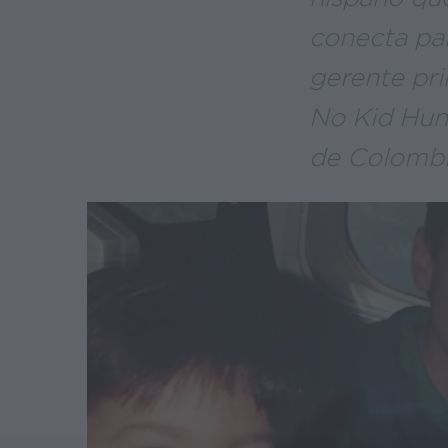
conecta par
gerente pri
No Kid Hun
de Colombi