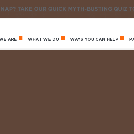
NAP? TAKE OUR QUICK MYTH-BUSTING QUIZ 
WE ARE
WHAT WE DO
WAYS YOU CAN HELP
P
in navigation