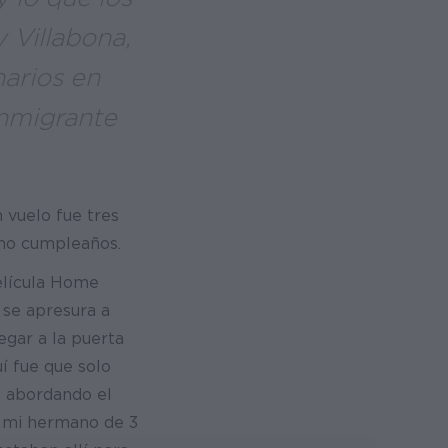
 Villabona,
narios en
nmigrante
 vuelo fue tres
mo cumpleaños.
elícula Home
 se apresura a
egar a la puerta
í fue que solo
 abordando el
, mi hermano de 3