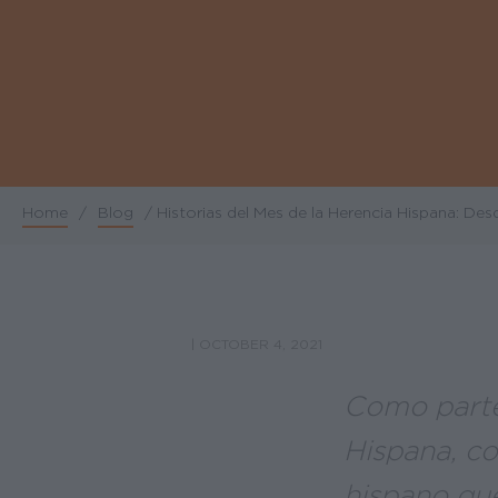
Home
/
Blog
/
Historias del Mes de la Herencia Hispana: Des
Breadcrumb
|
OCTOBER 4, 2021
Como parte 
Hispana, c
hispano que