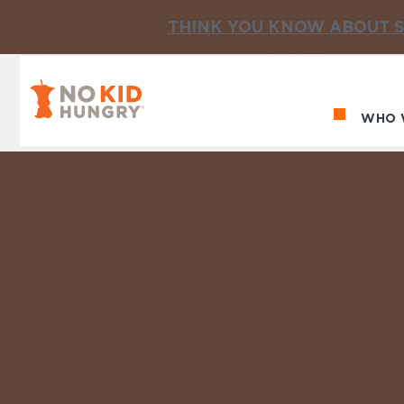
THINK YOU KNOW ABOUT S
No Kid Hungry Homepage
WHO 
Ma