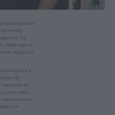
or una plantación
e Community
ingeniero. Ha
Mi mamá dejó su
on el negocio, lo
 Colombia era a
tenían las
os metíamos en
os y unos años
l para nosotros.
tados con