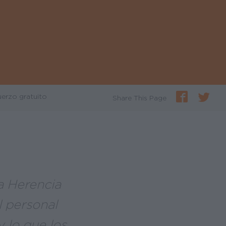
uerzo gratuito
Share This Page
a Herencia
 personal
 lo que los