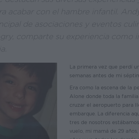
a acabar con el hambre infantil. Andy
ncipal de asociaciones y eventos culi
gry, comparte su experiencia como i
a.
La primera vez que perdí un
semanas antes de mi sépti
Era como la escena de la p
Alone donde toda la familia
cruzar el aeropuerto para ll
embarque. La diferencia aqu
tres de nosotros estábamos
vuelo, mi mamá de 29 años