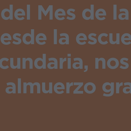
 del Mes de l
esde la escue
ecundaria, n
l almuerzo gra