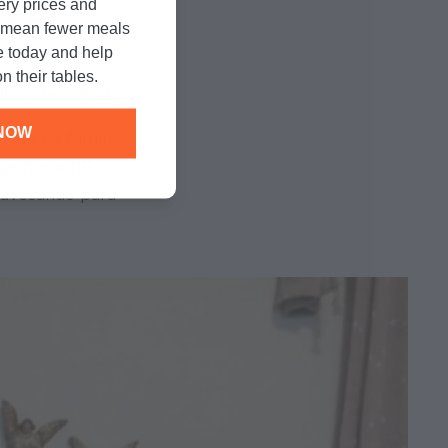
cery prices and
erdo más
n mean fewer meals
e today and help
n their tables.
lia y la comida.
NOW
ilia. La familia
egernos a mi
travesando para