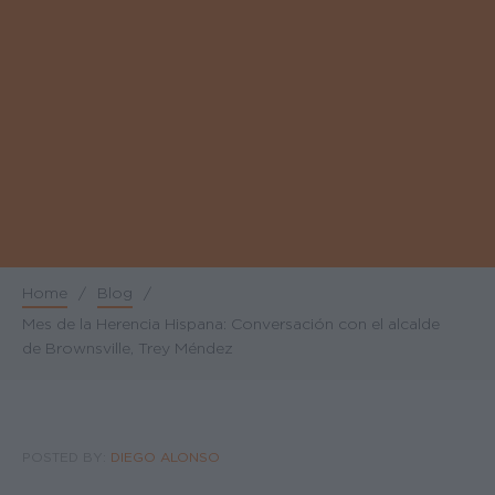
Home
/
Blog
/
Breadcrumb
Mes de la Herencia Hispana: Conversación con el alcalde
de Brownsville, Trey Méndez
POSTED BY:
DIEGO ALONSO