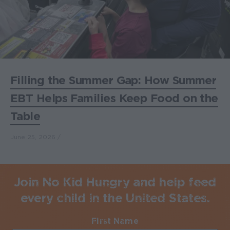
Filling the Summer Gap: How Summer
EBT Helps Families Keep Food on the
Table
June 25, 2026
Join No Kid Hungry and help feed
every child in the United States.
First Name
Required