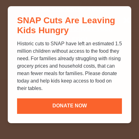
THINK YOU KNOW ABOUT
SNAP Cuts Are Leaving
SNAP? TAKE OUR QUICK MYTH-
Kids Hungry
BUSTING QUIZ TO TEST YOUR
KNOWLEDGE.
Historic cuts to SNAP have left an estimated 1.5
million children without access to the food they
need. For families already struggling with rising
grocery prices and household costs, that can
mean fewer meals for families. Please donate
today and help kids keep access to food on
their tables.
DONATE NOW