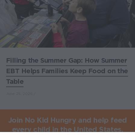
Filling the Summer Gap: How Summer
EBT Helps Families Keep Food on the
Table
June 25, 2026
Join No Kid Hungry and help feed
every child in the United States.