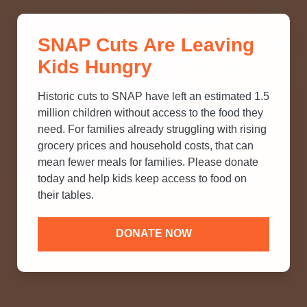
THINK YOU KNOW ABOUT
SNAP Cuts Are Leaving
SNAP? TAKE OUR QUICK MYTH-
Kids Hungry
BUSTING QUIZ TO TEST YOUR
KNOWLEDGE.
Historic cuts to SNAP have left an estimated 1.5
million children without access to the food they
need. For families already struggling with rising
grocery prices and household costs, that can
mean fewer meals for families. Please donate
today and help kids keep access to food on
their tables.
DONATE NOW