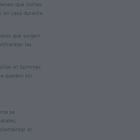
 tienen que comer
n en casa durante
nales que surgen
enfrentan las
mpliar el Summer
se queden sin
ama se
atales,
mplementar el