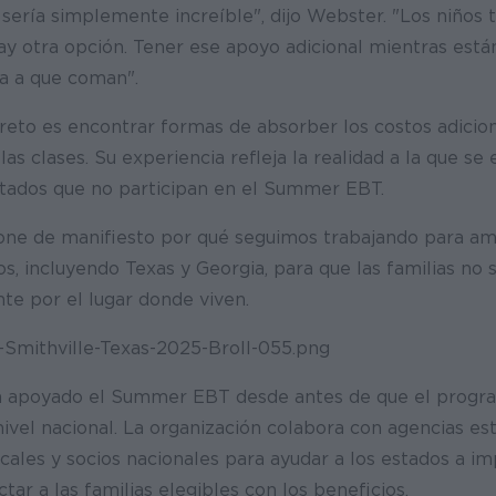
ería simplemente increíble", dijo Webster. "Los niños
ay otra opción. Tener ese apoyo adicional mientras está
ía a que coman".
 reto es encontrar formas de absorber los costos adicio
as clases. Su experiencia refleja la realidad a la que se 
estados que no participan en el Summer EBT.
one de manifiesto por qué seguimos trabajando para a
, incluyendo Texas y Georgia, para que las familias no 
e por el lugar donde viven.
a apoyado el Summer EBT desde antes de que el progr
vel nacional. La organización colabora con agencias est
cales y socios nacionales para ayudar a los estados a i
ar a las familias elegibles con los beneficios.