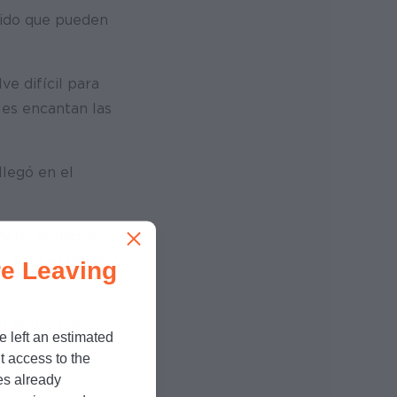
pido que pueden
e difícil para
les encantan las
llegó en el
inero, pudimos
a para el regreso
e Leaving
l hogar para
e left an estimated
t access to the
es already