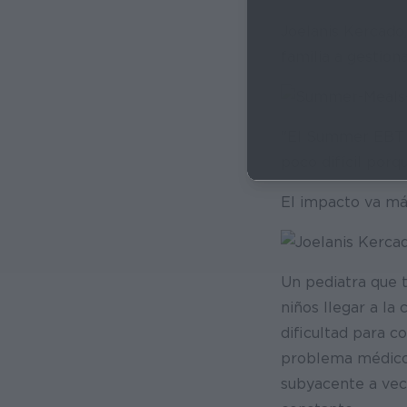
Joelanis Kercado
familia a gestion
"El Summer EBT es
poco difícil por
El impacto va más
Un pediatra que t
niños llegar a la
dificultad para c
problema médico 
subyacente a vec