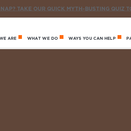
NAP? TAKE OUR QUICK MYTH-BUSTING QUIZ 
WE ARE
WHAT WE DO
WAYS YOU CAN HELP
P
in navigation