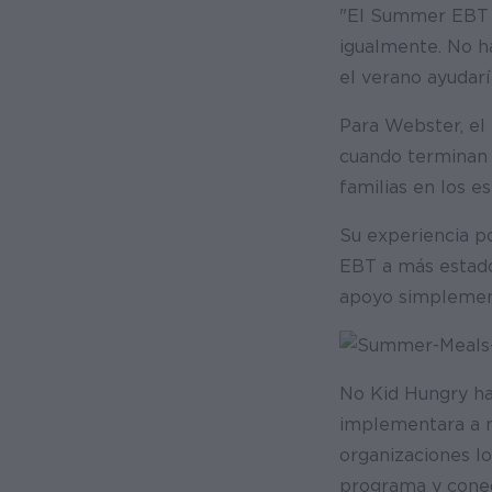
"El Summer EBT s
igualmente. No h
el verano ayudar
Para Webster, el
cuando terminan l
familias en los 
Su experiencia p
EBT a más estados
apoyo simplement
No Kid Hungry h
implementara a ni
organizaciones lo
programa y conect