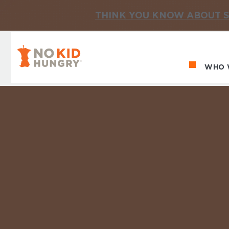
THINK YOU KNOW ABOUT S
No Kid Hungry Homepage
WHO 
Ma