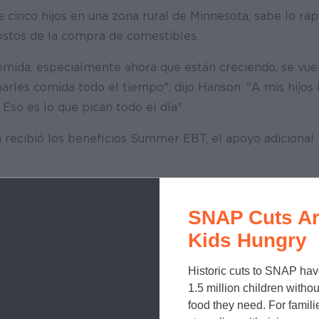
 cinco hijos en una zona rural de Minnesota, sabe lo rá
ostos de la compra de comestibles.
omida, especialmente ahora que están creciendo, se vuelv
rles comida todo el tiempo", dijo Hanson. "A mis hijos 
 Eso es lo que pican todo el día".
 recibió los beneficios Summer EBT, el apoyo adicional 
e muy, muy útil", dijo Hanson. "Cuando recibimos ese d
y utilizar el dinero que ya teníamos para comprarles rop
SNAP Cuts Ar
Kids Hungry
Summer EBT ayudó a crear espacio en el presupuesto de
Historic cuts to SNAP hav
enciales.
1.5 million children withou
food they need. For famili
 país describen experiencias similares.