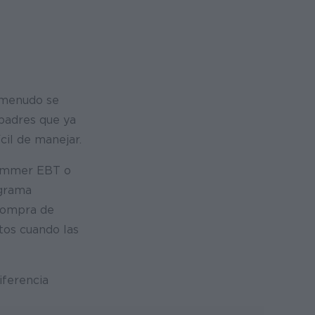
 menudo se
 padres que ya
cil de manejar.
Summer EBT o
ograma
 compra de
tos cuando las
iferencia