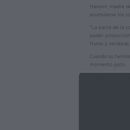
Hanson, madre de
acumularse los c
"La parte de la c
poder proporciona
frutas y verduras.
Cuando su familia
momento justo.
"Sinceramente, fu
cubrir la comida 
a clases".
Para Hanson, el 
otros artículos es
Padres de todo el