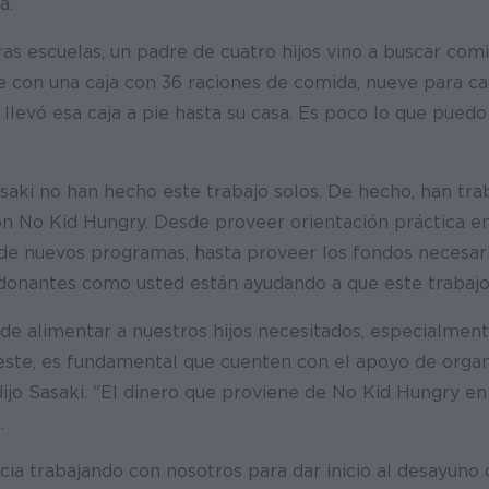
a.
as escuelas, un padre de cuatro hijos vino a buscar com
 fue con una caja con 36 raciones de comida, nueve para c
e llevó esa caja a pie hasta su casa. Es poco lo que puedo
aki no han hecho este trabajo solos. De hecho, han tra
 No Kid Hungry. Desde proveer orientación práctica en
e nuevos programas, hasta proveer los fondos necesari
 donantes como usted están ayudando a que este trabajo
de alimentar a nuestros hijos necesitados, especialmen
te, es fundamental que cuenten con el apoyo de orga
ijo Sasaki. "El dinero que proviene de No Kid Hungry en
.
cia trabajando con nosotros para dar inicio al desayuno