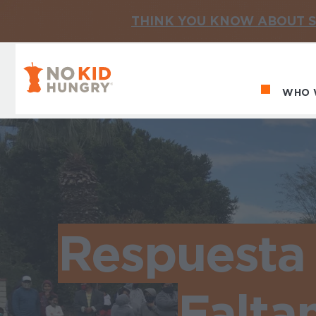
THINK YOU KNOW ABOUT S
No Kid Hungry Homepage
WHO 
Ma
Respuesta 
Faltan