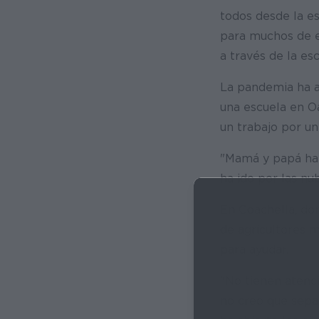
todos desde la es
para muchos de e
a través de la esc
La pandemia ha a
una escuela en O
un trabajo por un
"Mamá y papá habí
ha ido por las nu
En Coachella, don
de agricultores 
para ayudar.
"No tienen atenci
no creo que sepa