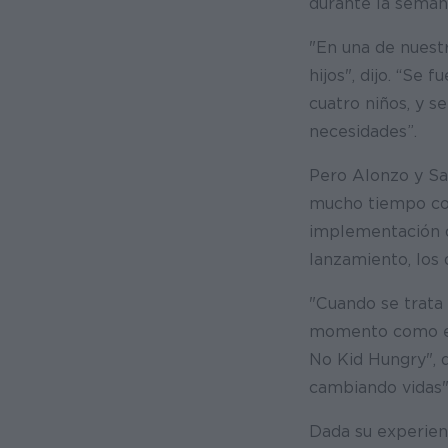
durante la seman
"En una de nuestr
hijos", dijo. “Se
cuatro niños, y s
necesidades”.
Pero Alonzo y Sas
mucho tiempo con
implementación d
lanzamiento, los
"Cuando se trata 
momento como es
No Kid Hungry", d
cambiando vidas"
Dada su experien