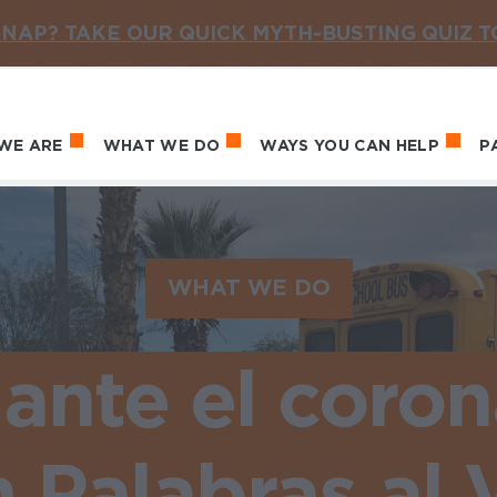
NAP? TAKE OUR QUICK MYTH-BUSTING QUIZ 
WE ARE
WHAT WE DO
WAYS YOU CAN HELP
P
in navigation
WHAT WE DO
ante el coron
 Palabras al 