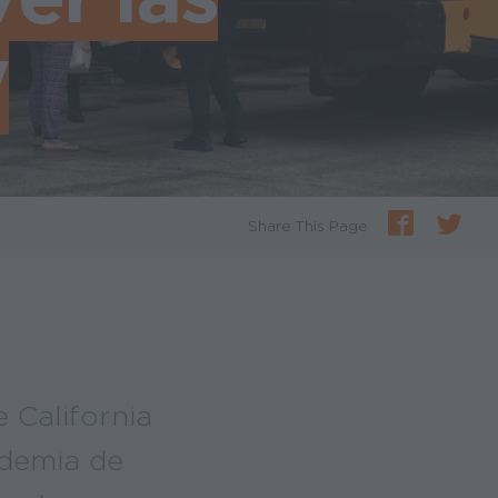
"
Share This Page
 California
ndemia de