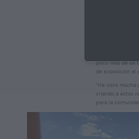
ha abierto los oj
Cuando llegó la c
días en cambiar s
comidas a los ni
autobús escolar.
Ahora están prom
poco más de un t
de exposición al 
“He visto mucha g
criando a estos n
para la comunida