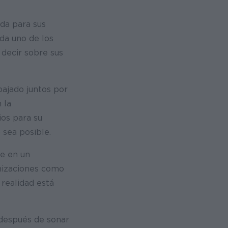
ida para sus
ada uno de los
 decir sobre sus
bajado juntos por
 la
os para su
 sea posible.
te en un
nizaciones como
 realidad está
 después de sonar