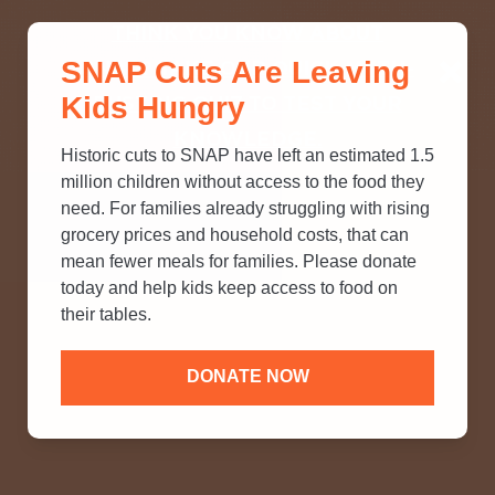
THINK YOU KNOW ABOUT
SNAP Cuts Are Leaving
SNAP? TAKE OUR QUICK MYTH-
Kids Hungry
BUSTING QUIZ TO TEST YOUR
KNOWLEDGE.
Historic cuts to SNAP have left an estimated 1.5
million children without access to the food they
need. For families already struggling with rising
grocery prices and household costs, that can
mean fewer meals for families. Please donate
today and help kids keep access to food on
their tables.
DONATE NOW