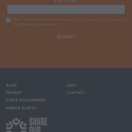
Zip Code
Required
Yes, I would like to receive emails from Share Our Strength’s
No Kid Hungry campaign
Required
BLOG
JOBS
Footer menu
PRIVACY
CONTACT
STATE DISCLOSURES
MOBILE ALERTS
SIGN UP FOR THE MOBILE ALERTS
Footer Social Media Links