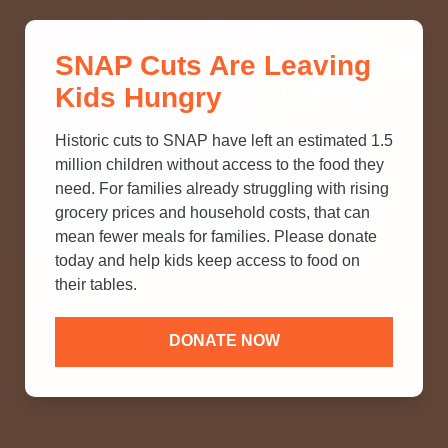
THINK YOU KNOW ABOUT
SNAP Cuts Are Leaving
SNAP? TAKE OUR QUICK MYTH-
Kids Hungry
BUSTING QUIZ TO TEST YOUR
KNOWLEDGE.
Historic cuts to SNAP have left an estimated 1.5
million children without access to the food they
need. For families already struggling with rising
grocery prices and household costs, that can
mean fewer meals for families. Please donate
today and help kids keep access to food on
their tables.
DONATE NOW