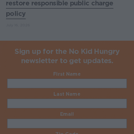
restore responsible public charge
policy
July 16, 2026
Sign up for the No Kid Hungry
newsletter to get updates.
First Name
Required
Last Name
Required
Email
Required